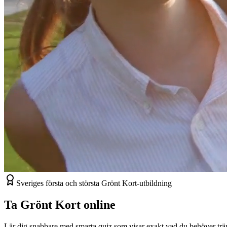
Sveriges första och största Grönt Kort-utbildning
Ta Grönt Kort
online
Lär dig snabbare med smarta quiz som visar exakt vad du behöver träna