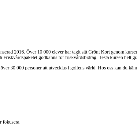
 lanserad 2016. Över 10 000 elever har tagit sitt Grönt Kort genom kurs
 och Friskvårdspaketet godkänns för friskvårdsbidrag. Testa kursen helt g
ver 30 000 personer att utvecklas i golfens värld. Hos oss kan du känna 
r fokusera.