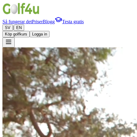
Så fungerar det
Priser
Blogg
Testa gratis
|
SV
EN
Köp golfkurs
Logga in