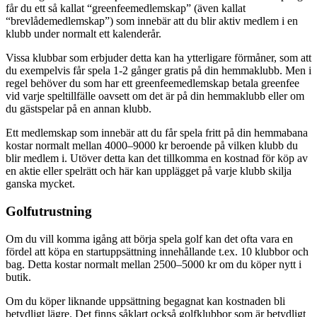
får du ett så kallat “greenfeemedlemskap” (även kallat
“brevlådemedlemskap”) som innebär att du blir aktiv medlem i en
klubb under normalt ett kalenderår.
Vissa klubbar som erbjuder detta kan ha ytterligare förmåner, som att
du exempelvis får spela 1-2 gånger gratis på din hemmaklubb. Men i
regel behöver du som har ett greenfeemedlemskap betala greenfee
vid varje speltillfälle oavsett om det är på din hemmaklubb eller om
du gästspelar på en annan klubb.
Ett medlemskap som innebär att du får spela fritt på din hemmabana
kostar normalt mellan 4000–9000 kr beroende på vilken klubb du
blir medlem i. Utöver detta kan det tillkomma en kostnad för köp av
en aktie eller spelrätt och här kan upplägget på varje klubb skilja
ganska mycket.
Golfutrustning
Om du vill komma igång att börja spela golf kan det ofta vara en
fördel att köpa en startuppsättning innehållande t.ex. 10 klubbor och
bag. Detta kostar normalt mellan 2500–5000 kr om du köper nytt i
butik.
Om du köper liknande uppsättning begagnat kan kostnaden bli
betydligt lägre. Det finns såklart också golfklubbor som är betydligt