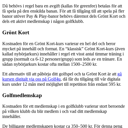
Då behövs i regel bara en avgift (kallas för greenfee) betalas för att
få spela på den enskilda banan. För att få tillgång till att spela på fler
banor utöver Pay & Play-banor behövs däremot dels Grönt Kort och
dels ett aktivt medlemskap i någon golfklubb.
Grönt Kort
Kostnaden för en Grönt Kort-kurs varierar en hel del och beror
mycket på innehåll och format. En “klassisk” Grönt Kort-kurs (även
kallad nybörjarkurs) innehåller i regel ett visst antal timmar träning i
grupp (normalt ca 6-12 personer/grupp) som leds av en tränare. En
sådan nybörjarkurs kostar ofta mellan 1500–2500 kr.
Ett alternativ till att påbörja ditt golfspel och ta Grönt Kort är att
gå
kursen digitalt via oss på Golf4u
, då får du tillgång till vår digitala
kurs under 12 mån med möjlighet till repetition från endast 595 kr.
Golfmedlemskap
Kostnaden för ett medlemskap i en golfklubb varierar stort beroende
på vilken klubb du blir medlem i och vad ditt medlemskap
innehåller.
De billigaste medlemskapen kostar ca 350–500 kr. För denna peng