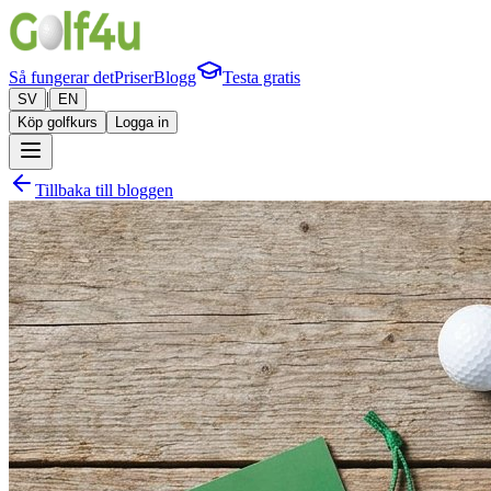
Så fungerar det
Priser
Blogg
Testa gratis
|
SV
EN
Köp golfkurs
Logga in
Tillbaka till bloggen