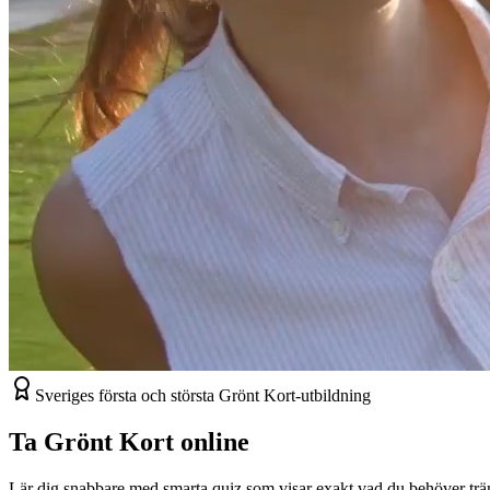
Sveriges första och största Grönt Kort-utbildning
Ta Grönt Kort
online
Lär dig snabbare med smarta quiz som visar exakt vad du behöver träna