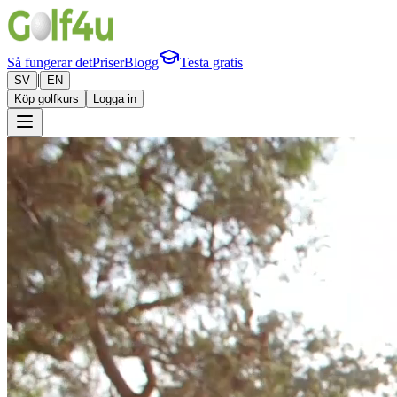
Så fungerar det
Priser
Blogg
Testa gratis
|
SV
EN
Köp golfkurs
Logga in