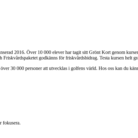
 lanserad 2016. Över 10 000 elever har tagit sitt Grönt Kort genom kurs
 och Friskvårdspaketet godkänns för friskvårdsbidrag. Testa kursen helt g
ver 30 000 personer att utvecklas i golfens värld. Hos oss kan du känna 
r fokusera.