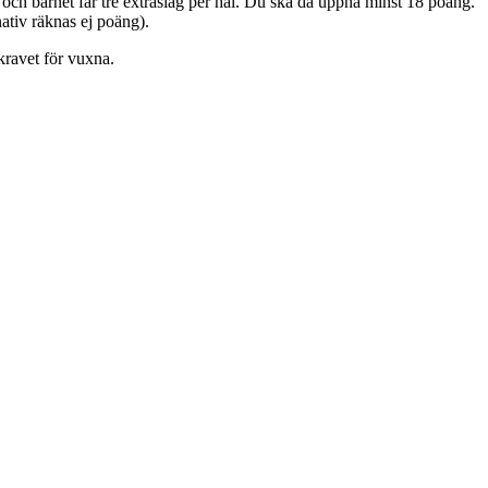
 och barnet får tre extraslag per hål. Du ska då uppnå minst 18 poäng.
nativ räknas ej poäng).
kravet för vuxna.