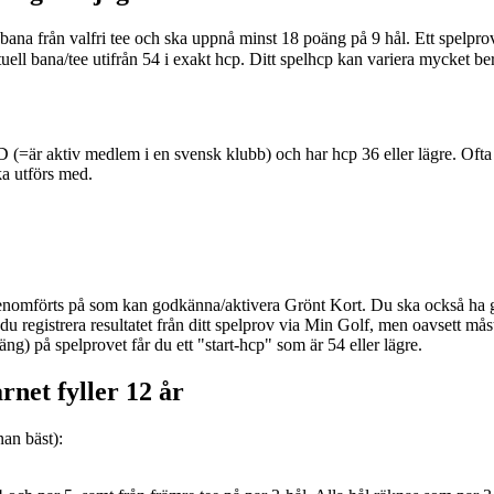
ana från valfri tee och ska uppnå minst 18 poäng på 9 hål. Ett spelprov 
ktuell bana/tee utifrån 54 i exakt hcp. Ditt spelhcp kan variera mycket b
D (=är aktiv medlem i en svensk klubb) och har hcp 36 eller lägre. Oft
ka utförs med.
genomförts på som kan godkänna/aktivera Grönt Kort. Du ska också ha g
registrera resultatet från ditt spelprov via Min Golf, men oavsett mås
ng) på spelprovet får du ett "start-hcp" som är 54 eller lägre.
rnet fyller 12 år
nan bäst):