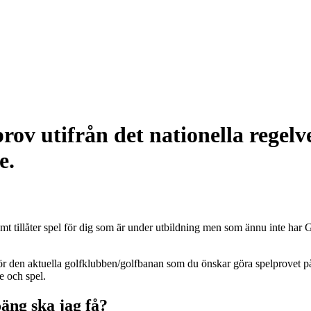
rov utifrån det nationella regelve
e.
 tillåter spel för dig som är under utbildning men som ännu inte har G
 för den aktuella golfklubben/golfbanan som du önskar göra spelprovet på
e och spel.
äng ska jag få?