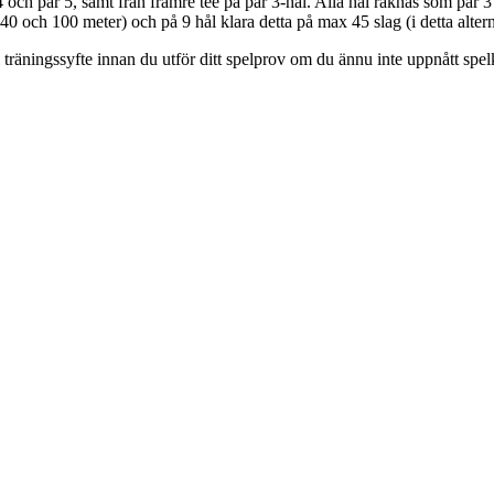
 och par 5, samt från främre tee på par 3-hål. Alla hål räknas som par 3
40 och 100 meter) och på 9 hål klara detta på max 45 slag (i detta alter
i träningssyfte innan du utför ditt spelprov om du ännu inte uppnått spel